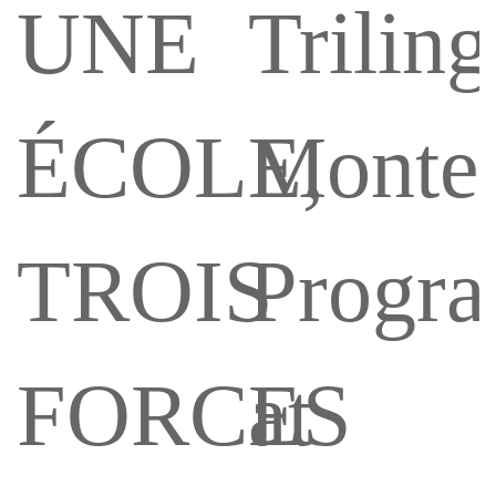
UNE
Triling
ÉCOLE,
Montes
TROIS
Progr
FORCES
at