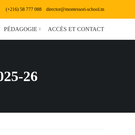
(+216) 58 777 088
director@montessori-school.tn
PÉDAGOGIE
ACCÈS ET CONTACT
25-26