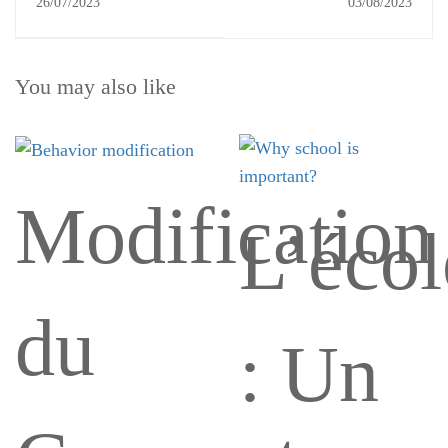
théorie
le
26/07/2023
03/08/2023
You may also like
psychodyna
tissu
Modification
de
des
L’écol
du
Freud
rôles
: Un