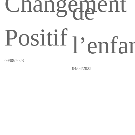
Changement
School
des
de
Positif
différ
l’enfa
09/08/2023
inhére
04/08/2023