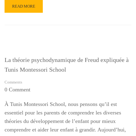
READ
READ MORE
MORE
ABOUT
LE
DÉVELOPPEMENT
MORAL
CHEZ
L’ENFANT
:
La théorie psychodynamique de Freud expliquée à
LES
THÉORIES
Tunis Montessori School
DE
PIAGET
Comments
ET
0 Comment
KOHLBERG
À Tunis Montessori School, nous pensons qu’il est
essentiel pour les parents de comprendre les diverses
théories du développement de l’enfant pour mieux
comprendre et aider leur enfant à grandir. Aujourd’hui,