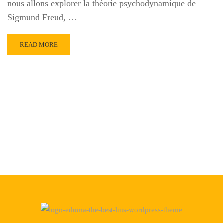
nous allons explorer la théorie psychodynamique de
Sigmund Freud, …
READ
READ MORE
MORE
ABOUT
LA
THÉORIE
PSYCHODYNAMIQUE
DE
FREUD
EXPLIQUÉE
À
TUNIS
MONTESSORI
SCHOOL