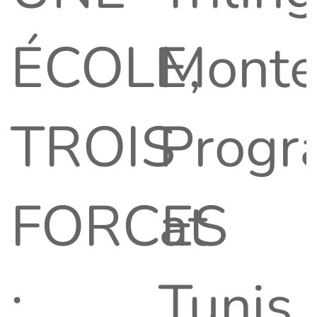
ÉCOLE,
Monte
TROIS
Progr
FORCES
at
:
Tunis