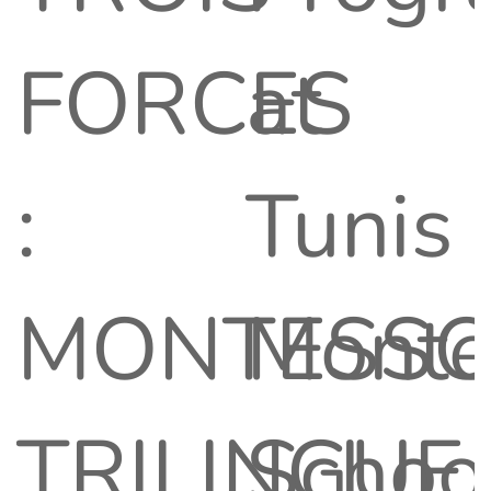
FORCES
at
:
Tunis
MONTESSO
Monte
TRILINGUE
Schoo