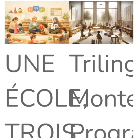
UNE
Trilin
ÉCOLE,
Monte
TROIS
Progr