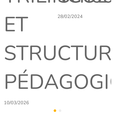
ET
28/02/2024
2
STRUCTUR
PÉDAGOGI
10/03/2026