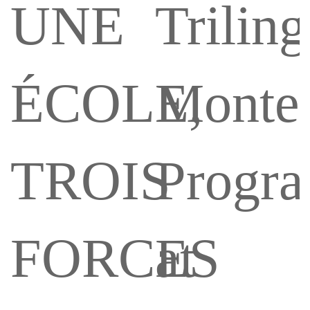
UNE
Triling
ÉCOLE,
Montes
TROIS
Progr
FORCES
at