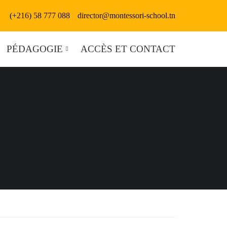
(+216) 58 777 088
director@montessori-school.tn
PÉDAGOGIE
ACCÈS ET CONTACT