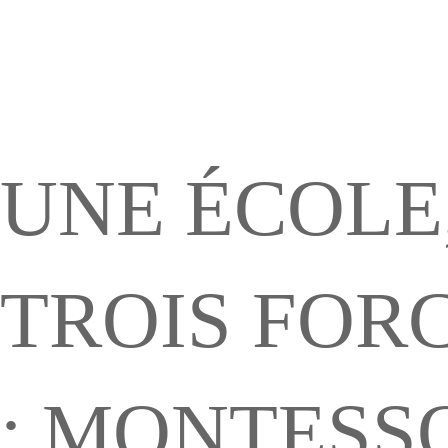
with
Guida
Six
for
UNE ÉCOLE
Bricks
Parent
TROIS FOR
: MONTESSO