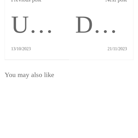
Unlocking
Deali
Your
with
13/10/2023
21/11/2023
You may also like
Child's
Head
Potential
Lice: