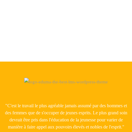
LA
THÉORIE
DE
L’APPRENTISSAGE
SOCIAL
À
TUNIS
MONTESSORI
SCHOOL
"C'est le travail le plus agréable jamais assumé par des hommes et
des femmes que de s'occuper de jeunes esprits. Le plus grand soin
devrait être pris dans l'éducation de la jeunesse pour varier de
manière à faire appel aux pouvoirs élevés et nobles de l'esprit."