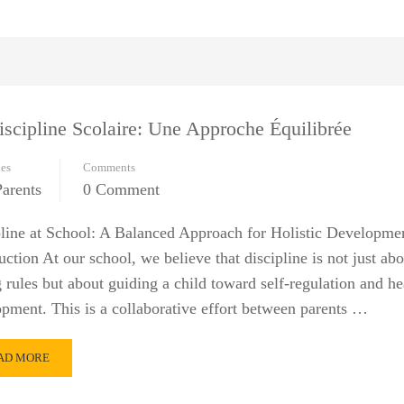
iscipline Scolaire: Une Approche Équilibrée
ies
Comments
arents
0 Comment
line at School: A Balanced Approach for Holistic Developme
uction At our school, we believe that discipline is not just abo
g rules but about guiding a child toward self-regulation and he
pment. This is a collaborative effort between parents …
AD
AD MORE
RE
OUT