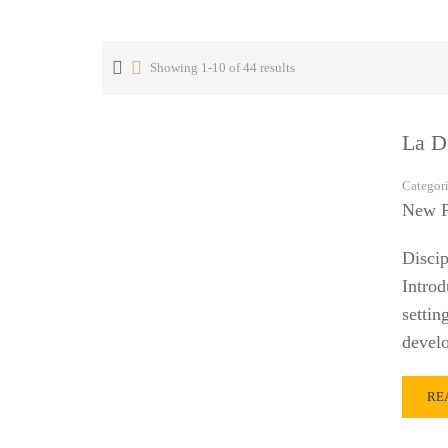
Showing 1-10 of 44 results
La D
Categor
New P
Discip
Introd
settin
develo
RE
RE
MO
AB