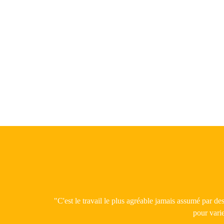
LA
DIS
SC
UN
AP
ÉQ
"C'est le travail le plus agréable jamais assumé par d
pour varie