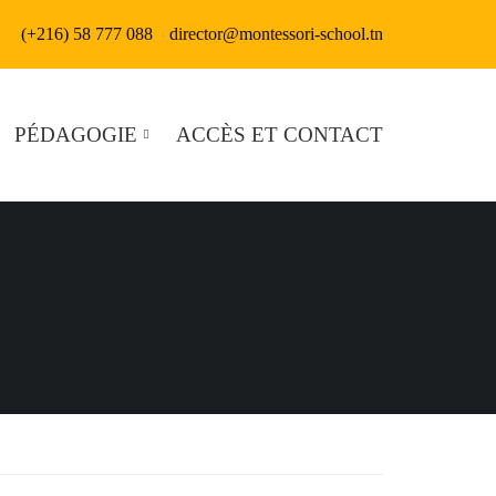
(+216) 58 777 088
director@montessori-school.tn
PÉDAGOGIE
ACCÈS ET CONTACT