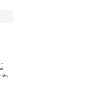
nt
ut
althy