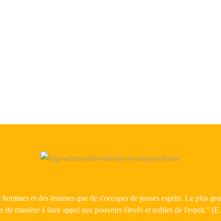
CIPLINE
OLAIRE:
E
PROCHE
UILIBRÉE
es hommes et des femmes que de s'occuper de jeunes esprits. Le plus grand
r de manière à faire appel aux pouvoirs élevés et nobles de l'esprit." (