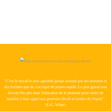
AT
TUNIS
MONTESSORI
SCHOOL
"C'est le travail le plus agréable jamais assumé par des hommes et
des femmes que de s'occuper de jeunes esprits. Le plus grand soin
devrait être pris dans l'éducation de la jeunesse pour varier de
manière à faire appel aux pouvoirs élevés et nobles de l'esprit."
(E.G. White)