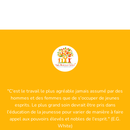
"C'est le travail le plus agréable jamais assumé par des
hommes et des femmes que de s'occuper de jeunes
esprits. Le plus grand soin devrait être pris dans
l'éducation de la jeunesse pour varier de manière à faire
appel aux pouvoirs élevés et nobles de l'esprit." (E.G.
White)