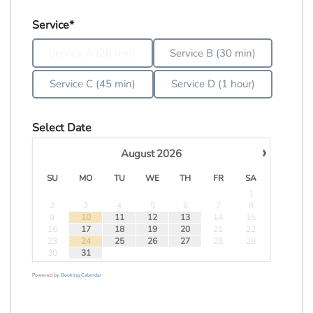
Service*
Service A (20 min)
Service B (30 min)
Service C (45 min)
Service D (1 hour)
Select Date
›
August
2026
SU
MO
TU
WE
TH
FR
SA
1
2
3
4
5
6
7
8
·
9
10
11
12
13
14
15
16
17
18
19
20
21
22
·
23
24
25
26
27
28
29
30
31
Powered by
Booking Calendar