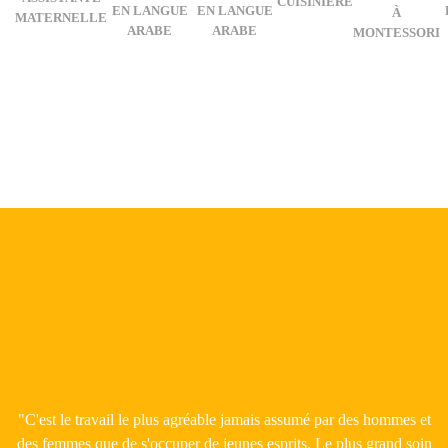
CUISINIÈRE
EN LANGUE
EN LANGUE
À
MATERNELLE
ARABE
ARABE
MONTESSORI
"C'est le travail le plus agréable jamais assumé par des hommes et
des femmes que de s'occuper de jeunes esprits. Le plus grand soin