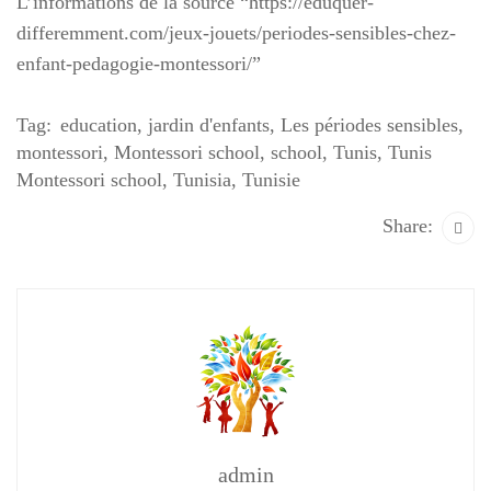
L’informations de la source “https://eduquer-
differemment.com/jeux-jouets/periodes-sensibles-chez-
enfant-pedagogie-montessori/”
Tag:
education
,
jardin d'enfants
,
Les périodes sensibles
,
montessori
,
Montessori school
,
school
,
Tunis
,
Tunis
Montessori school
,
Tunisia
,
Tunisie
Share:
admin